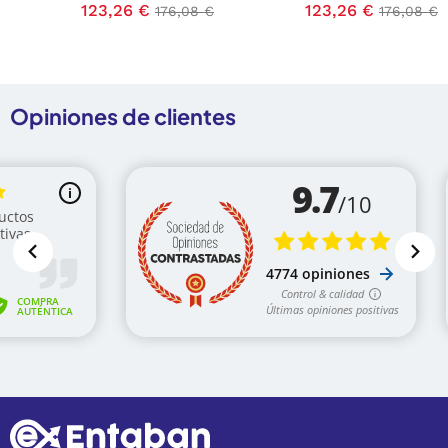
Precio
123,26 €
Precio base
Precio
123,26 €
Precio b
176,08 €
176,08 €
Opiniones de clientes