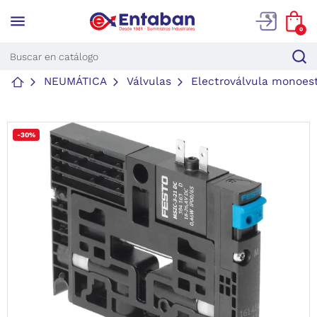
menu
0
NEUMÁTICA
Válvulas
Electroválvula monoes
-30%