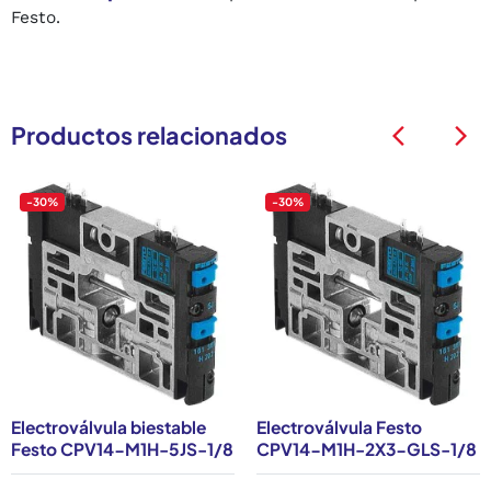
Festo.
Productos relacionados
arrow_back_ios
arrow_back_ios
-30%
-30%
Electroválvula biestable
Electroválvula Festo
Festo CPV14-M1H-5JS-1/8
CPV14-M1H-2X3-GLS-1/8