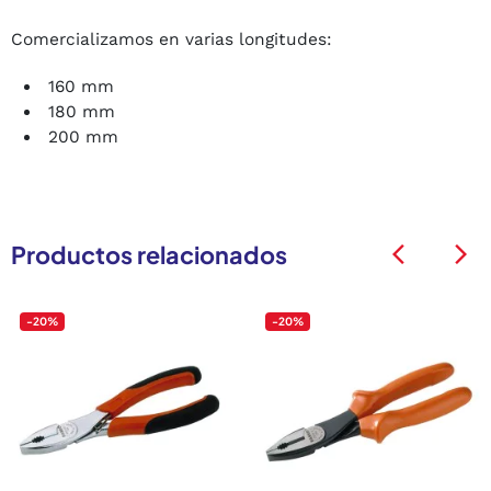
Comercializamos en varias longitudes:
160 mm
180 mm
200 mm
Productos relacionados
arrow_back_ios
arrow_back_ios
-20%
-20%