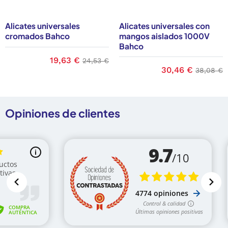
Alicates universales
Alicates universales con
cromados Bahco
mangos aislados 1000V
Bahco
base
Precio
19,63 €
Precio base
24,53 €
Precio
30,46 €
Precio b
38,08 €
Opiniones de clientes