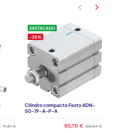
arrow_back_ios
arrow_back_ios
DESTACADO
-35%
n
Cilindro compacto Festo ADN-
Ambienta
50-19-A-P-A
€
90,70 €
Precio base
Precio
Precio base
71,81 €
139,54 €