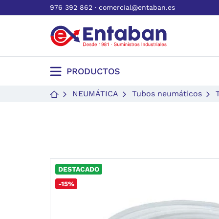
976 392 862
·
comercial@entaban.es
PRODUCTOS
NEUMÁTICA
Tubos neumáticos
DESTACADO
-15%