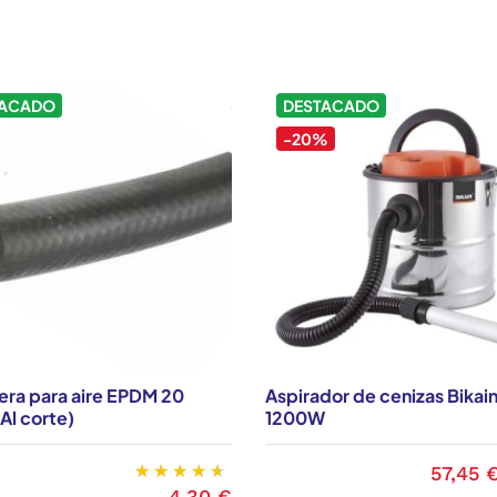
TACADO
DESTACADO
-20%
ra para aire EPDM 20
Aspirador de cenizas Bikai
Al corte)
1200W
57,45 
Precio
4,30 €
Precio