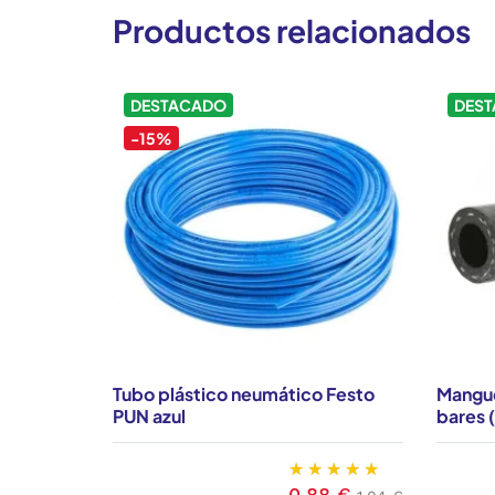
Productos relacionados
DESTACADO
DES
-15%
Tubo plástico neumático Festo
Mangue
PUN azul
bares (
0,88 €
Precio
Precio base