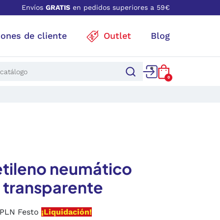
Envíos
GRATIS
en pedidos superiores a 59€
iones de cliente
Outlet
Blog
0
etileno neumático
 transparente
o PLN Festo
¡Liquidación!