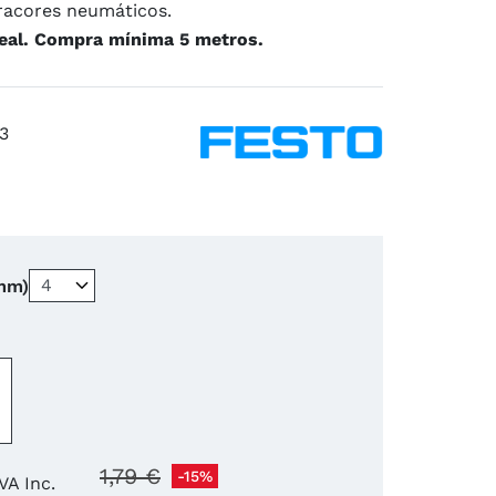
racores neumáticos.
neal. Compra mínima 5 metros.
3
(mm)
−
+
1,79 €
-15%
IVA Inc.