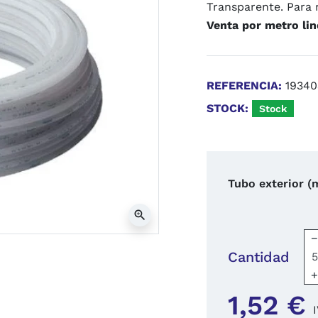
Transparente. Para 
Venta por metro li
REFERENCIA:
19340
STOCK:
Stock
Tubo exterior 
zoom_in
Cantidad
1,52 €