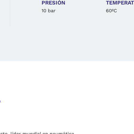
PRESIÓN
TEMPERA
10 bar
60ºC
o
esto, líder mundial en neumática.