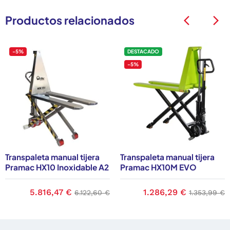
Productos relacionados
arrow_back_ios
arrow_back_ios
-5%
DESTACADO
-5%
Transpaleta manual tijera
Transpaleta manual tijera
Pramac HX10 Inoxidable A2
Pramac HX10M EVO
e
Precio
5.816,47 €
Precio base
Precio
1.286,29 €
Precio bas
6.122,60 €
1.353,99 €