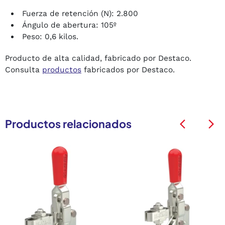
Fuerza de retención (N): 2.800
Ángulo de abertura: 105º
Peso: 0,6 kilos.
Producto de alta calidad, fabricado por Destaco.
Consulta
productos
fabricados por Destaco.
Productos relacionados
arrow_back_ios
arrow_back_ios