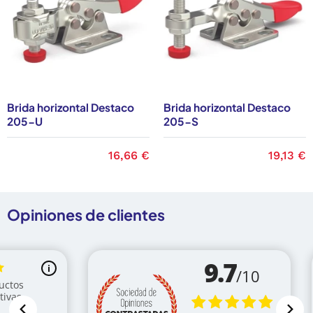
Brida horizontal Destaco
Brida horizontal Destaco
205-U
205-S
Precio
16,66 €
Precio
19,13 €
Opiniones de clientes