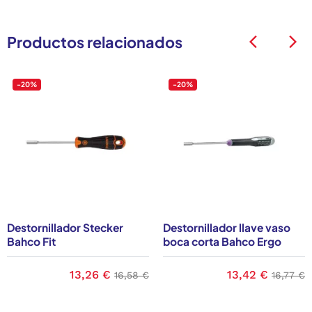
Productos relacionados
arrow_back_ios
arrow_back_ios
-20%
-20%
Destornillador Stecker
Destornillador llave vaso
Bahco Fit
boca corta Bahco Ergo
base
Precio
13,26 €
Precio base
Precio
13,42 €
Precio 
16,58 €
16,77 €