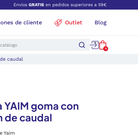
Envíos
GRATIS
en pedidos superiores a 59€
iones de cliente
Outlet
Blog
0
de caudal
a YAIM goma con
n de caudal
e Yaim