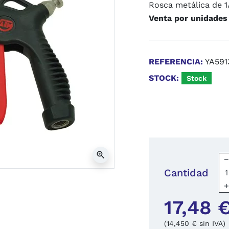
Rosca metálica de 1
Venta por unidades
REFERENCIA:
YA591
STOCK:
Stock
zoom_in
Cantidad
17,48 
(14,450 € sin IVA)