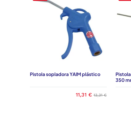
Pistola sopladora YAIM plástico
Pistol
350 m
11,31 €
Precio
Precio base
13,31 €