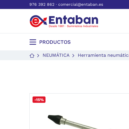
976 392 862
·
comercial@entaban.es
PRODUCTOS
NEUMÁTICA
Herramienta neumátic
-15%