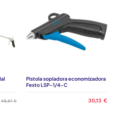
dal
Pistola sopladora economizadora
Pistola s
Festo LSP-1/4-C
básica
30,13 €
Precio base
Precio
49,61 €