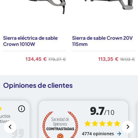
Sierra eléctrica de sable
Sierra de sable Crown 20V
Crown 1010W
115mm
Precio
134,45 €
Precio base
Precio
113,35 €
Precio 
179,27 €
151,13 €
Opiniones de clientes