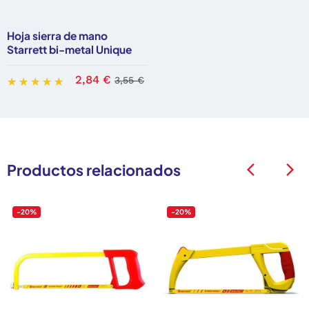
Hoja sierra de mano
Starrett bi-metal Unique
2,84 €
3,55 €
Productos relacionados
arrow_back_ios
arrow_back_ios
-20%
-20%