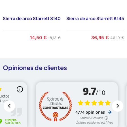
Sierra de arco Starrett S140
Sierra de arco Starrett K145
ase
Precio
14,50 €
Precio base
Precio
36,95 €
Precio 
18,13 €
46,19 €
Opiniones de clientes