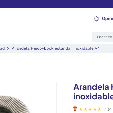
Opin
dad
Arandela Heico-Lock estándar inoxidable A4
Arandela 
inoxidabl