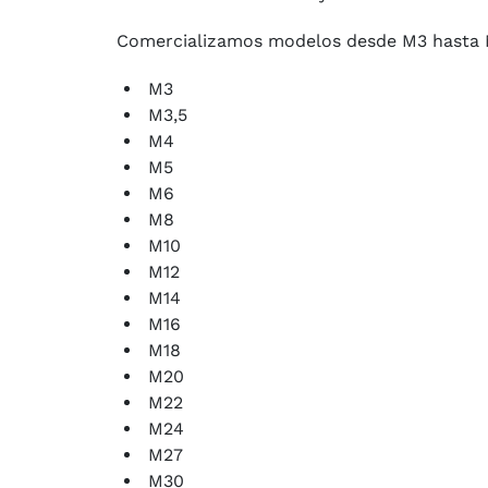
Comercializamos modelos desde M3 hasta 
M3
M3,5
M4
M5
M6
M8
M10
M12
M14
M16
M18
M20
M22
M24
M27
M30