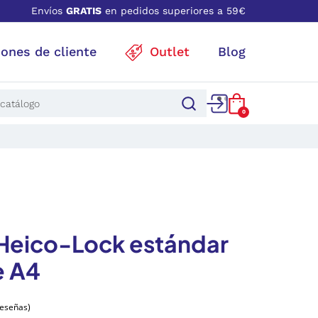
Envíos
GRATIS
en pedidos superiores a 59€
iones de cliente
Outlet
Blog
0
Heico-Lock estándar
e A4