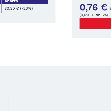
Ahorro
0,76 €
30,30 € (-20%)
(0,626 € sin IVA)