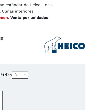
dad estándar de Heico-Lock
. Cuñas interiores.
5
/
5
(2 reseñas)
umen.
Venta por unidades
3S
étrica
−
+