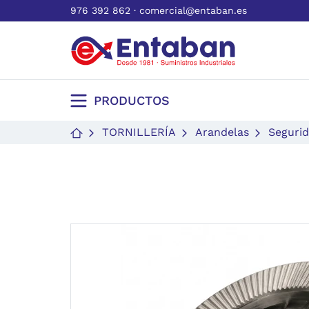
976 392 862
·
comercial@entaban.es
PRODUCTOS
TORNILLERÍA
Arandelas
Seguri