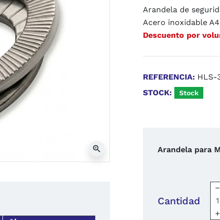
Arandela de seguri
Acero inoxidable A4
Descuento por vol
REFERENCIA:
HLS-
STOCK:
Stock
zoom_in
Arandela para M
Cantidad