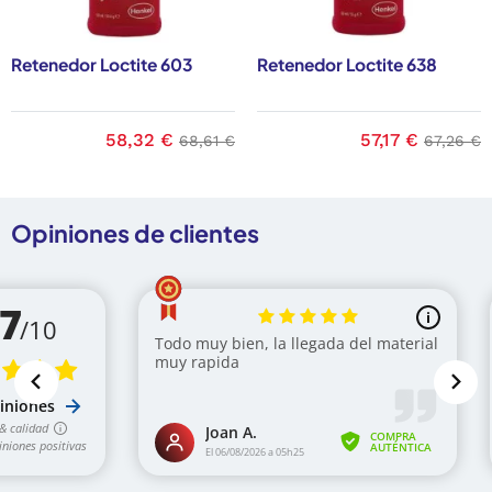
Retenedor Loctite 603
Retenedor Loctite 638
base
Precio
58,32 €
Precio base
Precio
57,17 €
Precio 
68,61 €
67,26 €
Opiniones de clientes