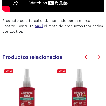
Producto de alta calidad, fabricado por la marca
Loctite. Consulta
aquí
el resto de productos fabricados
por Loctite.
Productos relacionados
arrow_back_ios
arrow_back_ios
-15%
-15%