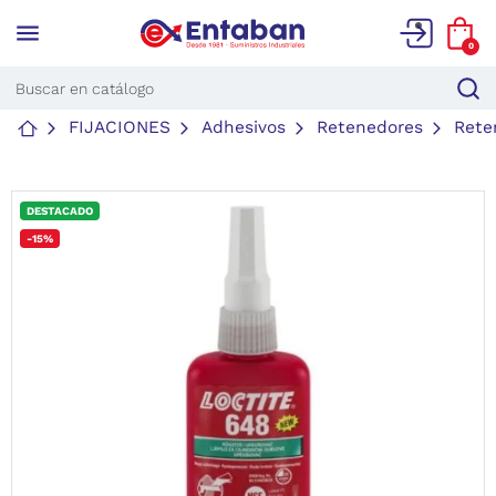
menu
0
FIJACIONES
Adhesivos
Retenedores
Rete
DESTACADO
-15%