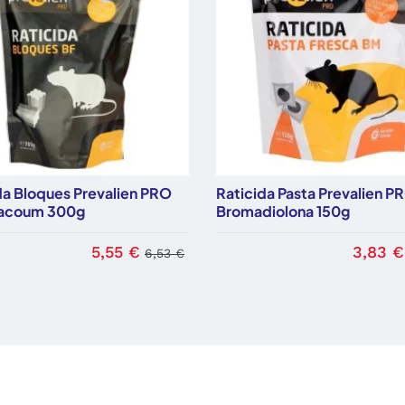
da Bloques Prevalien PRO
Raticida Pasta Prevalien P
facoum 300g
Bromadiolona 150g
5,55 €
3,83 €
6,53 €