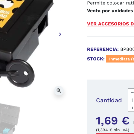
Permite colocar rati
Venta por unidades
VER ACCESORIOS D
keyboard_arrow_right
Siguiente
REFERENCIA:
8P80
STOCK:
Inmediata (
zoom_in
Cantidad
1,69 €
(1,394 € sin IVA)