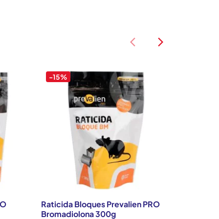
arrow_back_ios
arrow_back_ios
-15%
-15%
RO
Raticida Bloques Prevalien PRO
Portaceb
Bromadiolona 300g
PRO