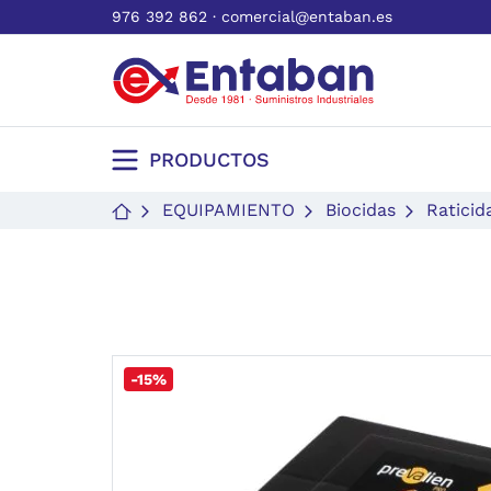
976 392 862
·
comercial@entaban.es
PRODUCTOS
EQUIPAMIENTO
Biocidas
Raticid
-15%