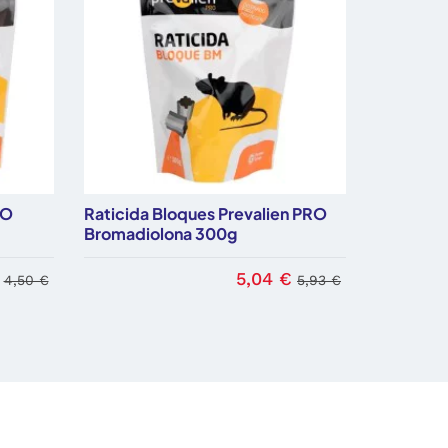
RO
Raticida Bloques Prevalien PRO
Bromadiolona 300g
5,04 €
4,50 €
5,93 €