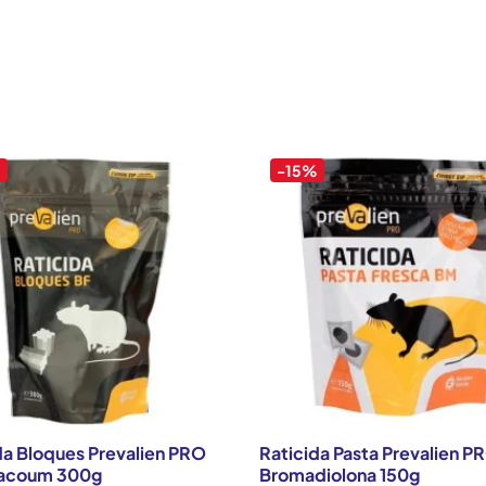
%
-15%
da Bloques Prevalien PRO
Raticida Pasta Prevalien P
facoum 300g
Bromadiolona 150g