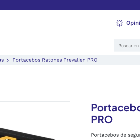
Opin
as
Portacebos Ratones Prevalien PRO
Portacebo
PRO
Portacebos de segu