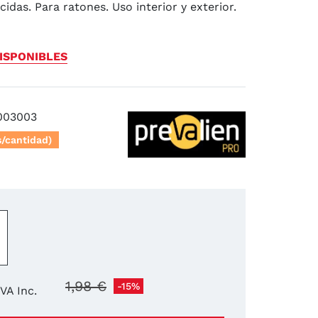
cidas. Para ratones. Uso interior y exterior.
ISPONIBLES
003003
s/cantidad)
−
+
1,98 €
-15%
IVA Inc.