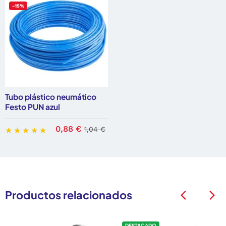
-15%
Tubo plástico neumático
Festo PUN azul
0,88 €
1,04 €
Productos relacionados
arrow_back_ios
arrow_back_ios
DESTACADO