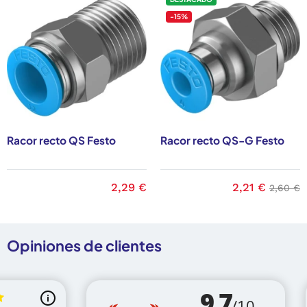
-15%
Racor recto QS Festo
Racor recto QS-G Festo
Precio
2,29 €
Precio
2,21 €
Precio 
2,60 €
Opiniones de clientes