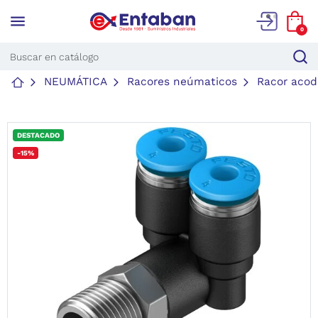
menu
0
NEUMÁTICA
Racores neúmaticos
Racor acod
DESTACADO
-15%