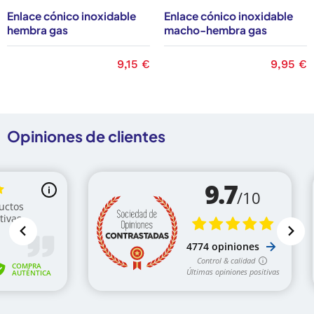
Enlace cónico inoxidable
Enlace cónico inoxidable
hembra gas
macho-hembra gas
Precio
9,15 €
Precio
9,95 €
Opiniones de clientes