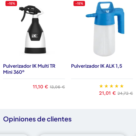
-15%
-15%
Pulverizador IK Multi TR
Pulverizador IK ALK 1,5
Mini 360º
Precio
11,10 €
Precio base
13,06 €
ase
Precio
21,01 €
Precio 
24,72 €
Opiniones de clientes