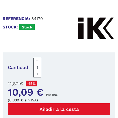
REFERENCIA:
84170
STOCK:
Stock
−
Cantidad
+
11,87 €
-15%
10,09 €
IVA Inc.
(8,339 € sin IVA)
Añadir a la cesta