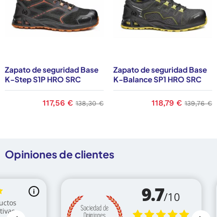
Zapato de seguridad Base
Zapato de seguridad Base
K-Step S1P HRO SRC
K-Balance SP1 HRO SRC
ase
Precio
117,56 €
Precio base
Precio
118,79 €
Precio b
138,30 €
139,76 €
Opiniones de clientes