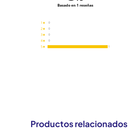
Basado en 1 reseñas
1★
0
2★
0
3★
0
4★
0
5★
1
Productos relacionados