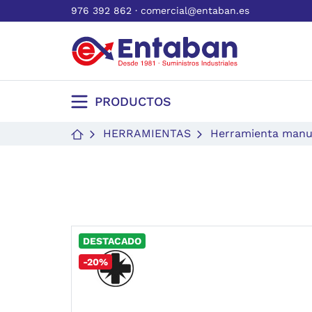
976 392 862
·
comercial@entaban.es
PRODUCTOS
HERRAMIENTAS
Herramienta manu
DESTACADO
-20%