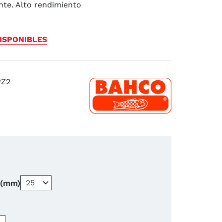
nte. Alto rendimiento
ISPONIBLES
PZ2
 (mm)
−