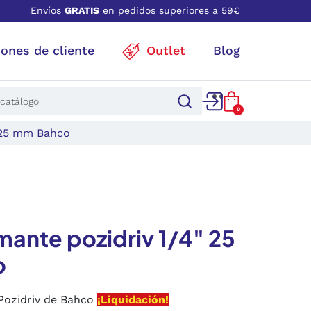
Envíos
GRATIS
en pedidos superiores a 59€
iones de cliente
Outlet
Blog
0
" 25 mm Bahco
mante pozidriv 1/4" 25
o
Pozidriv de Bahco
¡Liquidación!