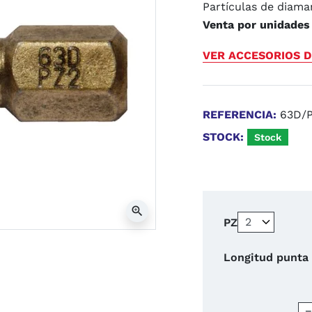
Partículas de diama
Venta por unidades
VER ACCESORIOS D
REFERENCIA:
63D/
STOCK:
Stock
zoom_in
PZ
Longitud punta