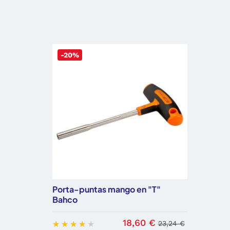
-20%
Porta-puntas mango en "T"
Bahco
18,60 €
23,24 €