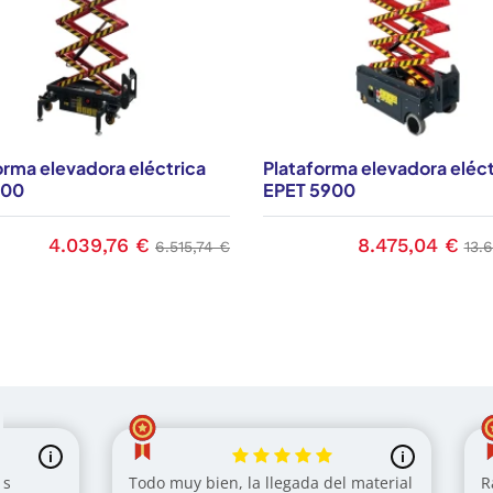
orma elevadora eléctrica
Plataforma elevadora eléct
900
EPET 5900
4.039,76 €
8.475,04 €
Precio
Precio base
Precio
Pre
6.515,74 €
13.