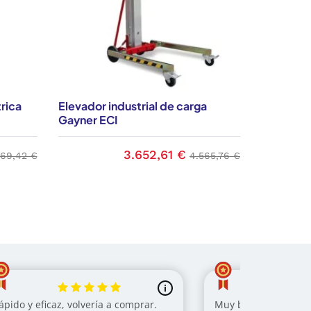
rica
Elevador industrial de carga
Grúa pleg
Gayner ECI
GPI
3.652,61 €
cio base
Precio
Precio base
669,42 €
4.565,76 €