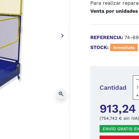
Para realizar repar
Venta por unidades
keyboard_arrow_right
REFERENCIA:
74-69
Siguiente
STOCK:
Inmediata
Cantidad
zoom_in
913,24
(754,742 € sin IVA
ENVÍO GRATIS E