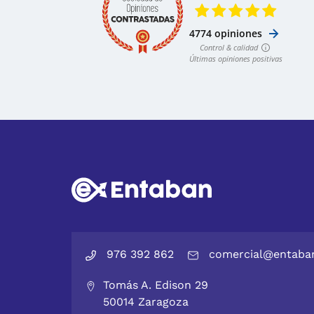
976 392 862
comercial@entaba
Tomás A. Edison 29
50014 Zaragoza