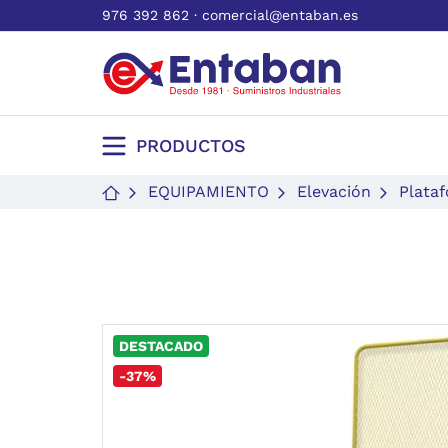
976 392 862
·
comercial@entaban.es
PRODUCTOS
EQUIPAMIENTO
Elevación
Plata
DESTACADO
-37%