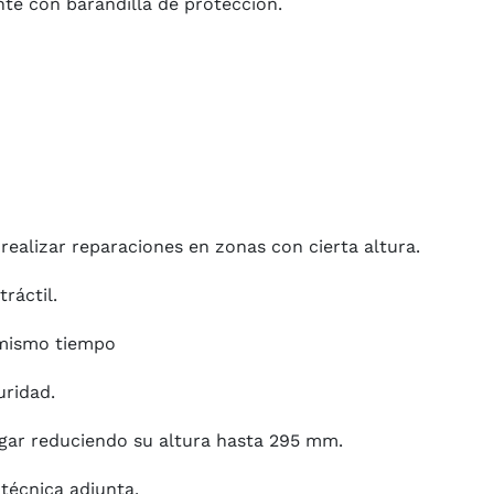
nte con barandilla de protección.
ealizar reparaciones en zonas con cierta altura.
ráctil.
 mismo tiempo
uridad.
egar reduciendo su altura hasta 295 mm.
 técnica adjunta.