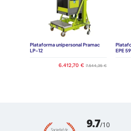
Plataforma unipersonal Pramac
Plataf
LP-12
EPE 5
6.412,70 €
Precio
Precio base
7.544,35 €