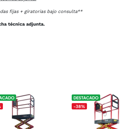
das fijas + giratorias bajo consulta**
cha técnica adjunta.
TACADO
DESTACADO
%
-38%