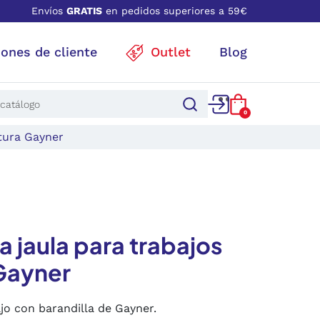
Envíos
GRATIS
en pedidos superiores a 59€
iones de cliente
Outlet
Blog
0
ltura Gayner
 jaula para trabajos
 Gayner
jo con barandilla de Gayner.