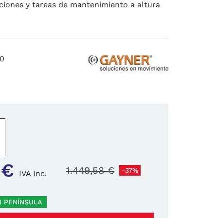
aciones y tareas de mantenimiento a altura
0
−
+
 €
1.449,58 €
-37%
IVA Inc.
)
N PENÍNSULA