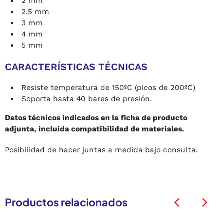
2 mm
2,5 mm
3 mm
4 mm
5 mm
CARACTERÍSTICAS TÉCNICAS
Resiste temperatura de 150ºC (picos de 200ºC)
Soporta hasta 40 bares de presión.
Datos técnicos indicados en la ficha de producto
adjunta, incluida compatibilidad de materiales.
Posibilidad de hacer juntas a medida bajo consulta.
Productos relacionados
arrow_back_ios
arrow_back_ios