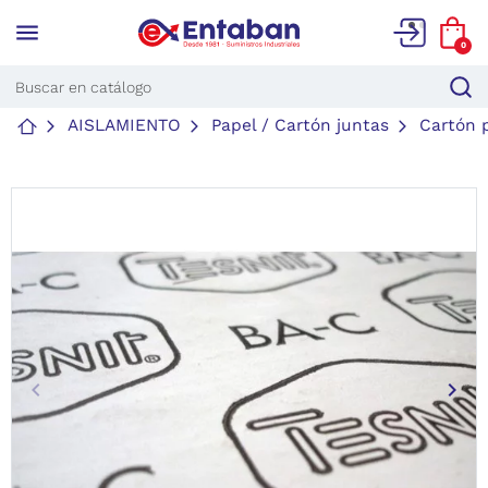
menu
0
AISLAMIENTO
Papel / Cartón juntas
Cartón 
keyboard_arrow_left
keyboard_arrow_right
Anterior
Sigu