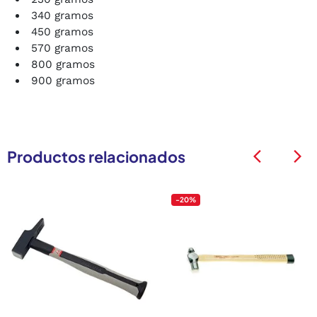
340 gramos
450 gramos
570 gramos
800 gramos
900 gramos
Productos relacionados
arrow_back_ios
arrow_back_ios
-20%