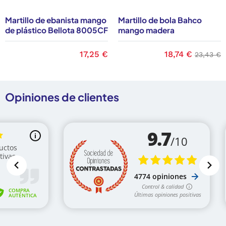
Martillo de ebanista mango
Martillo de bola Bahco
de plástico Bellota 8005CF
mango madera
base
Precio
17,25 €
Precio
18,74 €
Precio 
23,43 €
Opiniones de clientes