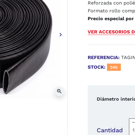
Reforzada con polié
Formato rollo comp
Precio especial por 
VER ACCESORIOS D
keyboard_arrow_right
Siguiente
REFERENCIA:
TAGI
STOCK:
24h
zoom_in
Diámetro interi
Cantidad