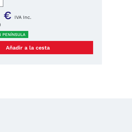
+
 €
IVA Inc.
)
N PENÍNSULA
Añadir a la cesta