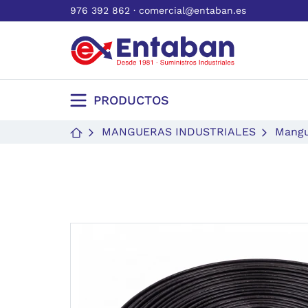
976 392 862
·
comercial@entaban.es
PRODUCTOS
MANGUERAS INDUSTRIALES
Mangu