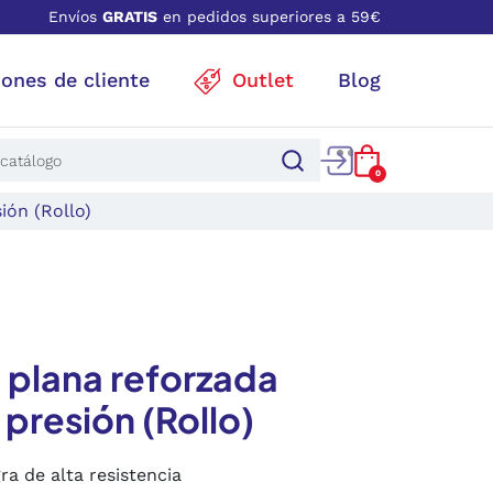
Envíos
GRATIS
en pedidos superiores a 59€
iones de cliente
Outlet
Blog
0
ión (Rollo)
plana reforzada
 presión (Rollo)
a de alta resistencia