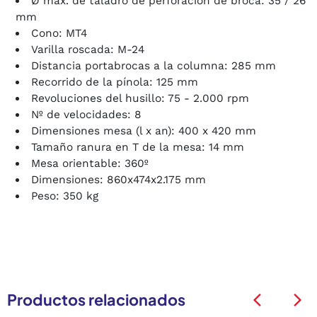
Ø máx. de taladro de perforación de broca: 35 / 26
mm
Cono: MT4
Varilla roscada: M-24
Distancia portabrocas a la columna: 285 mm
Recorrido de la pínola: 125 mm
Revoluciones del husillo: 75 - 2.000 rpm
Nº de velocidades: 8
Dimensiones mesa (l x an): 400 x 420 mm
Tamaño ranura en T de la mesa: 14 mm
Mesa orientable: 360º
Dimensiones: 860x474x2.175 mm
Peso: 350 kg
Productos relacionados
arrow_back_ios
arrow_back_ios