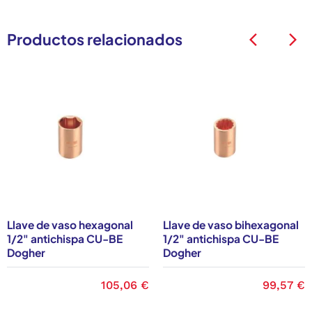
Productos relacionados
arrow_back_ios
arrow_back_ios
Llave de vaso hexagonal
Llave de vaso bihexagonal
1/2" antichispa CU-BE
1/2" antichispa CU-BE
Dogher
Dogher
Precio
105,06 €
Precio
99,57 €