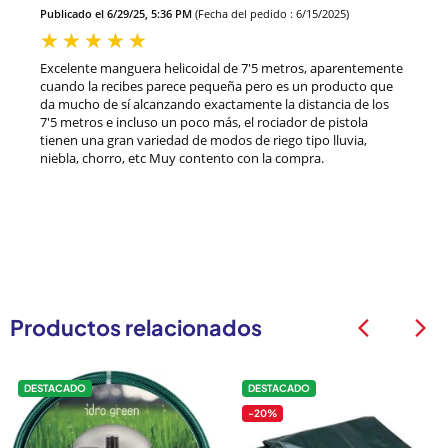
Publicado el 6/29/25, 5:36 PM
(Fecha del pedido : 6/15/2025)
Excelente manguera helicoidal de 7'5 metros, aparentemente
cuando la recibes parece pequeña pero es un producto que
da mucho de sí alcanzando exactamente la distancia de los
7'5 metros e incluso un poco más, el rociador de pistola
tienen una gran variedad de modos de riego tipo lluvia,
niebla, chorro, etc Muy contento con la compra.
Productos relacionados
arrow_back_ios
arrow_back_ios
DESTACADO
DESTACADO
-20%