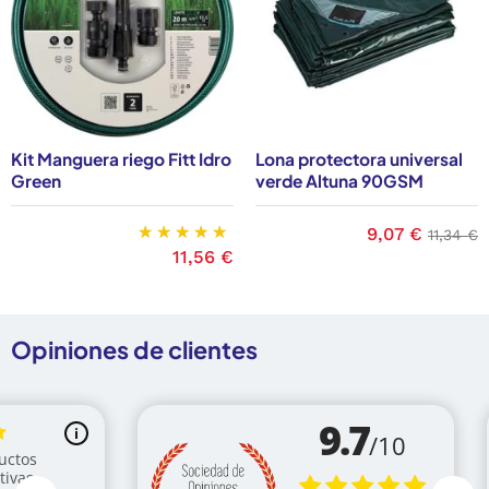
Kit Manguera riego Fitt Idro
Lona protectora universal
Green
verde Altuna 90GSM
Precio
9,07 €
Precio 
11,34 €
Precio
11,56 €
Opiniones de clientes