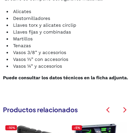
Alicates
Destornilladores
Llaves torx y alicates circlip
Llaves fijas y combinadas
Martillos
Tenazas
Vasos 3/8” y accesorios
Vasos ½” con accesorios
Vasos ¼” y accesorios
Puede consultar los datos técnicos en la ficha adjunta.
Productos relacionados
arrow_back_ios
arrow_back_ios
-10%
-5%