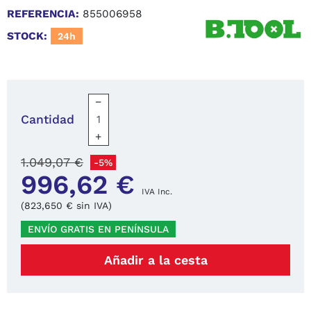
REFERENCIA:
855006958
STOCK:
24h
−
Cantidad
+
1.049,07 €
-5%
996,62 €
IVA Inc.
(823,650 € sin IVA)
ENVÍO GRATIS EN PENÍNSULA
Añadir a la cesta