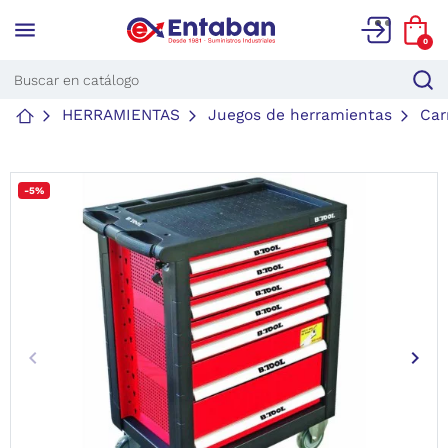
menu
0
HERRAMIENTAS
Juegos de herramientas
Car
-5%
keyboard_arrow_left
keyboard_arrow_right
Anterior
Sigu