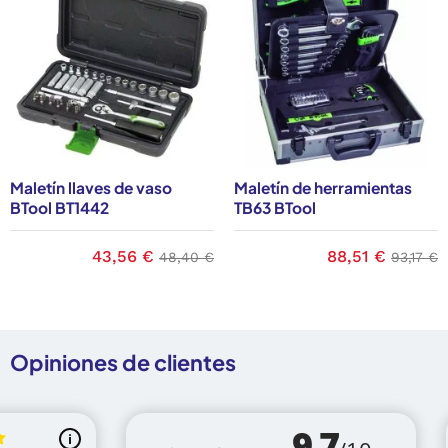
Maletín llaves de vaso
Maletín de herramientas
BTool BT1442
TB63 BTool
Precio
43,56 €
Precio base
Precio
88,51 €
Precio 
48,40 €
93,17 €
ase
Opiniones de clientes