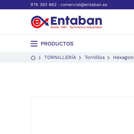
976 392 862
·
comercial@entaban.es
PRODUCTOS
TORNILLERÍA
Tornillos
Hexagon