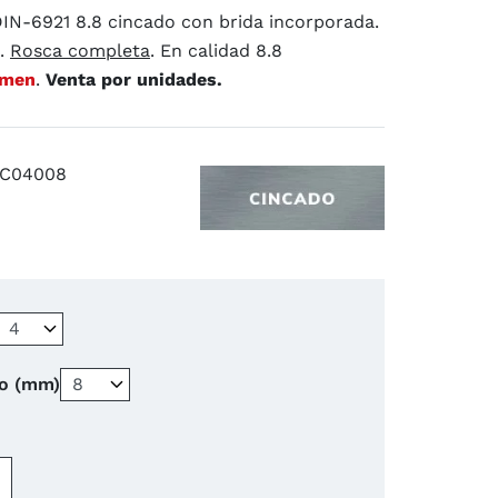
DIN-6921 8.8 cincado con brida incorporada.
o.
Rosca completa
. En calidad 8.8
4.7
/
5
(10 reseñas)
umen
.
Venta por unidades.
8C04008
lo (mm)
−