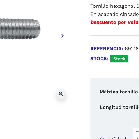
Tornillo hexagonal 
En acabado cincad
Descuento por vol
keyboard_arrow_right
Siguiente
REFERENCIA:
6921
STOCK:
Stock
Métrica tornillo
zoom_in
Longitud tornil