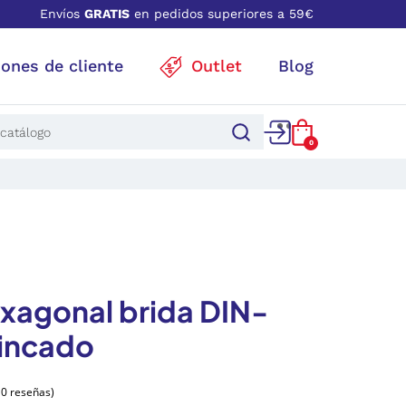
Envíos
GRATIS
en pedidos superiores a 59€
iones de cliente
Outlet
Blog
0
exagonal brida DIN-
cincado