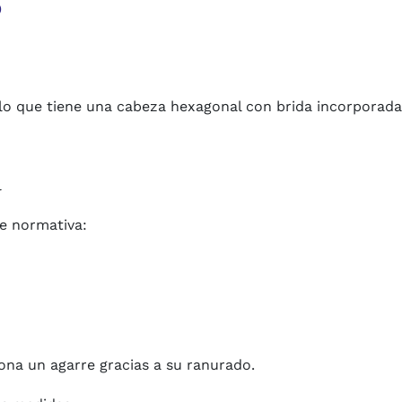
o
illo que tiene una cabeza hexagonal con brida incorporad
l
le normativa:
ciona un agarre gracias a su ranurado.