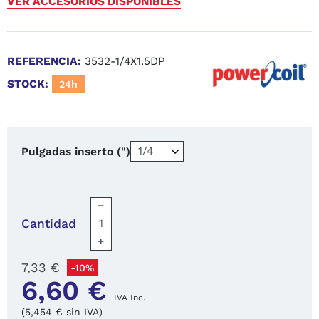
VER ACCESORIOS DISPONIBLES
REFERENCIA:
3532-1/4X1.5DP
STOCK:
24h
Pulgadas inserto (")
−
Cantidad
+
7,33 €
-10%
6,60 €
IVA Inc.
(5,454 € sin IVA)