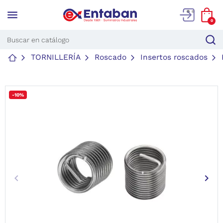
menu
0
TORNILLERÍA
Roscado
Insertos roscados
-10%
keyboard_arrow_left
keyboard_arrow_right
Anterior
Sigu