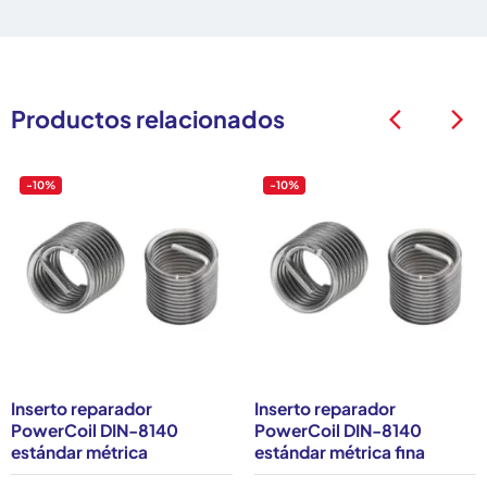
Productos relacionados
arrow_back_ios
arrow_back_ios
-10%
-10%
Inserto reparador
Inserto reparador
PowerCoil DIN-8140
PowerCoil DIN-8140
estándar métrica
estándar métrica fina
ase