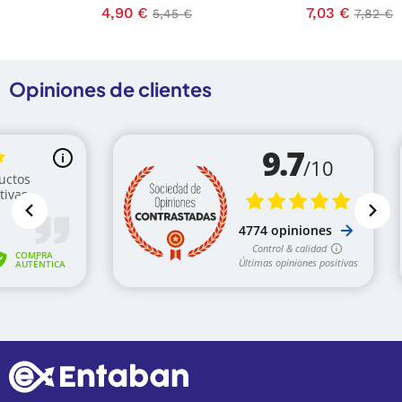
Precio
4,90 €
Precio base
Precio
7,03 €
Precio
5,45 €
7,82 €
Opiniones de clientes