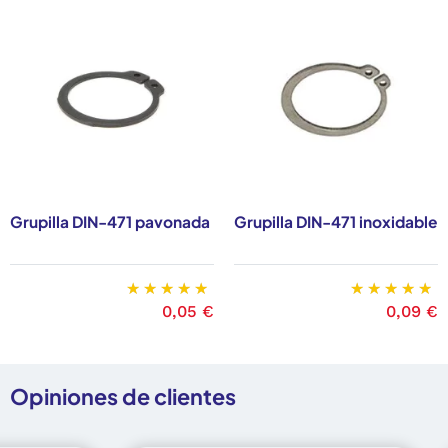
Grupilla DIN-471 pavonada
Grupilla DIN-471 inoxidable
Precio
0,05 €
Precio
0,09 €
Opiniones de clientes