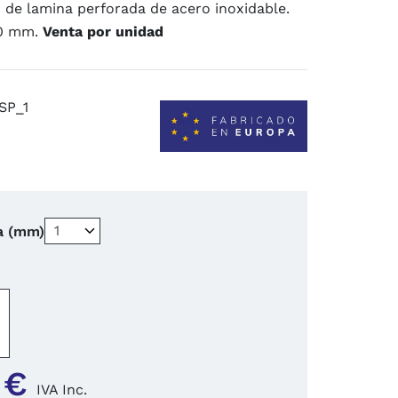
n de lamina perforada de acero inoxidable.
00 mm.
Venta por unidad
SP_1
a (mm)
−
+
 €
IVA Inc.