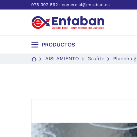
976 392 862
·
comercial@entaban.es
PRODUCTOS
AISLAMIENTO
Grafito
Plancha g