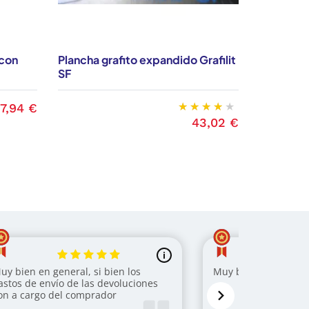
 con
Plancha grafito expandido Grafilit
Plancha g
SF
SL
17,94 €
recio
43,02 €
Precio