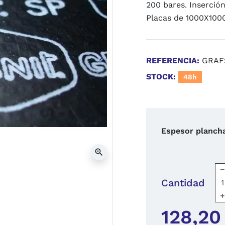
200 bares. Inserció
Placas de 1000X10
keyboard_arrow_right
REFERENCIA:
GRAF
Siguiente
STOCK:
48h
Espesor planch
zoom_in
Cantidad
128,20