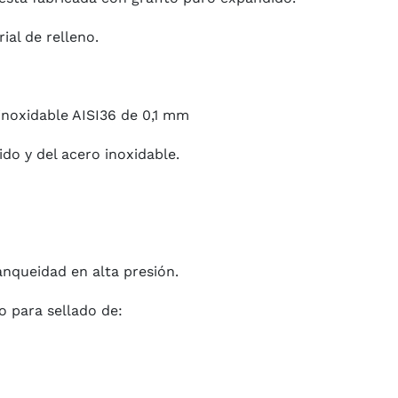
ial de relleno.
inoxidable AISI36 de 0,1 mm
do y del acero inoxidable.
tanqueidad en alta presión.
o para sellado de: