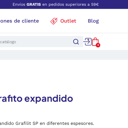
Envíos
GRATIS
en pedidos superiores a 59€
iones de cliente
Outlet
Blog
0
rafito expandido
ndido Grafilit SP en diferentes espesores.