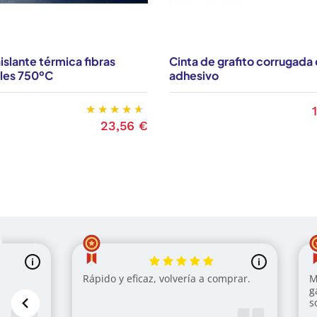
islante térmica fibras
Cinta de grafito corrugada
les 750ºC
adhesivo
P
23,56 €
Precio