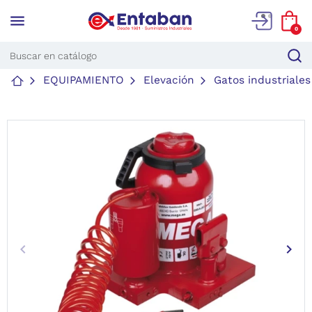
menu
0
EQUIPAMIENTO
Elevación
Gatos industriales
keyboard_arrow_left
keyboard_arrow_right
Anterior
Sigu