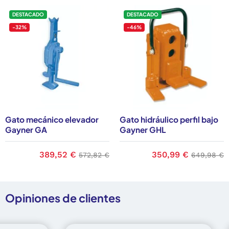
DESTACADO
DESTACADO
-32%
-46%
Gato mecánico elevador
Gato hidráulico perfil bajo
Gayner GA
Gayner GHL
base
Precio
389,52 €
Precio base
Precio
350,99 €
Precio ba
572,82 €
649,98 €
Opiniones de clientes