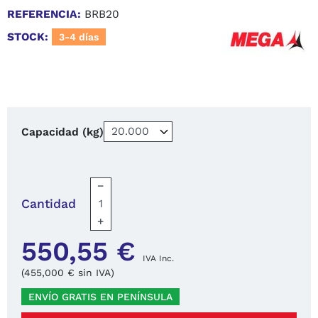
REFERENCIA:
BRB20
STOCK:
3-4 días
Capacidad (kg)
−
Cantidad
+
550,55 €
IVA Inc.
(455,000 € sin IVA)
ENVÍO GRATIS EN PENÍNSULA