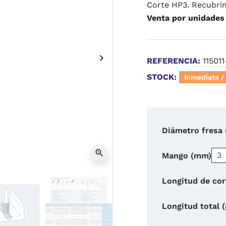
Corte HP3. Recubrim
Venta por unidades
keyboard_arrow_right
REFERENCIA:
11501
Siguiente
STOCK:
Inmediata / 
Diámetro fresa
zoom_in
Mango (mm)
Longitud de co
Longitud total 