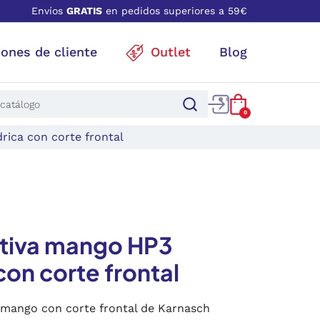
Envíos
GRATIS
en pedidos superiores a 59€
iones de cliente
Outlet
Blog
0
rica con corte frontal
ativa mango HP3
 con corte frontal
n mango con corte frontal de Karnasch