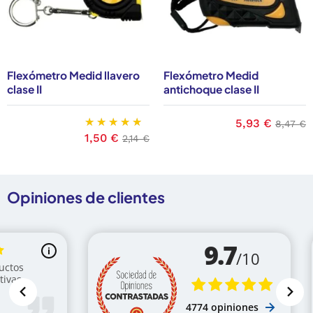
Flexómetro Medid llavero
Flexómetro Medid
clase II
antichoque clase II
base
Precio
5,93 €
Precio
8,47 €
Precio
1,50 €
Precio base
2,14 €
Opiniones de clientes