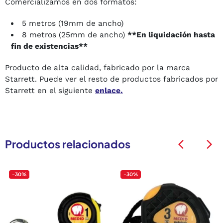
Comercializamos en dos formatos:
5 metros (19mm de ancho)
8 metros (25mm de ancho)
**En liquidación hasta
fin de existencias**
Producto de alta calidad, fabricado por la marca
Starrett. Puede ver el resto de productos fabricados por
Starrett en el siguiente
enlace.
Productos relacionados
arrow_back_ios
arrow_back_ios
-30%
-30%