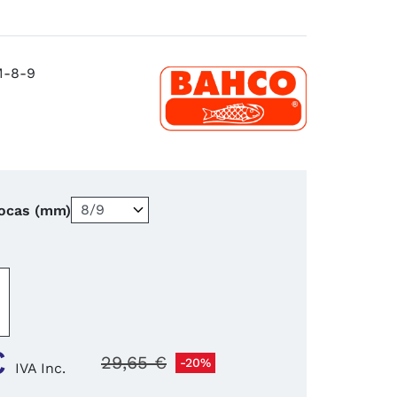
M-8-9
ocas (mm)
−
+
€
29,65 €
-20%
IVA Inc.