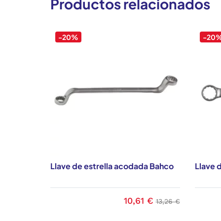
Productos relacionados
-20%
-20
Llave de estrella acodada Bahco
Llave 
10,61 €
Precio
Precio base
13,26 €