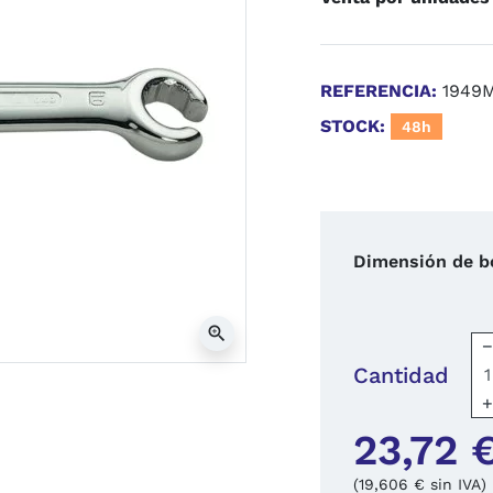
REFERENCIA:
1949
STOCK:
48h
Dimensión de b
zoom_in
Cantidad
23,72 
(19,606 € sin IVA)