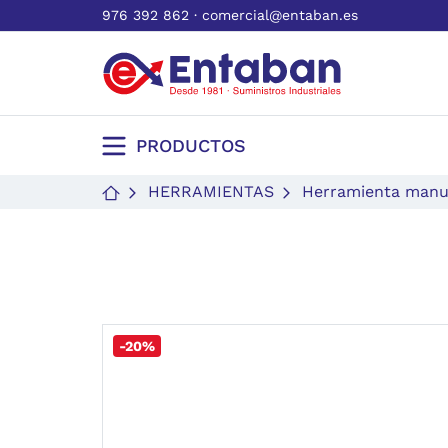
976 392 862
·
comercial@entaban.es
PRODUCTOS
HERRAMIENTAS
Herramienta manu
-20%