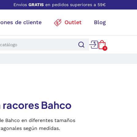
Envíos
GRATIS
en pedidos superiores a 59€
iones de cliente
Outlet
Blog
0
a racores Bahco
de Bahco en diferentes tamaños
xagonales según medidas.