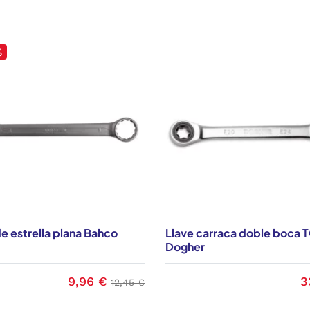
%
de estrella plana Bahco
Llave carraca doble boca
Dogher
9,96 €
3
Precio
Precio base
P
12,45 €