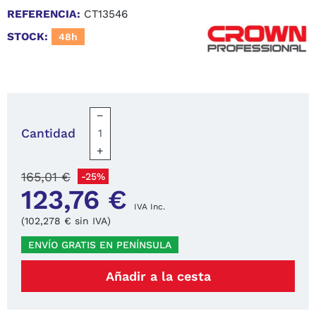
REFERENCIA:
CT13546
STOCK:
48h
−
Cantidad
+
165,01 €
-25%
123,76 €
IVA Inc.
(102,278 € sin IVA)
ENVÍO GRATIS EN PENÍNSULA
Añadir a la cesta