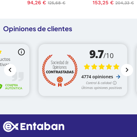
se
Precio
94,26 €
Precio base
Precio
153,25 €
Precio ba
125,68 €
204,33 €
Opiniones de clientes