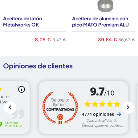
Aceitera de latón
Aceitera de aluminio con
Metalworks OK
pico MATO Premium ALU
base
Precio
8,05 €
Precio base
Precio
39,64 €
Precio b
8,47 €
56,63 €
Opiniones de clientes