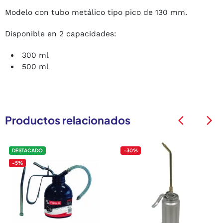
Modelo con tubo metálico tipo pico de 130 mm.
Disponible en 2 capacidades:
300 ml
500 ml
Productos relacionados
arrow_back_ios
arrow_back_ios
DESTACADO
-30%
-5%