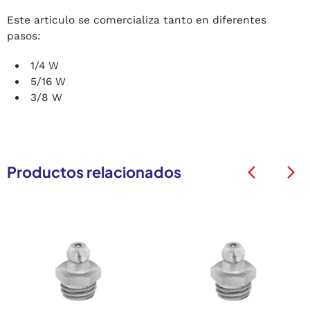
Este articulo se comercializa tanto en diferentes
pasos:
1/4 W
5/16 W
3/8 W
Productos relacionados
arrow_back_ios
arrow_back_ios