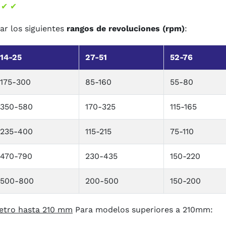
)
✔ ✔
car los siguientes
rangos de revoluciones (rpm)
:
14-25
27-51
52-76
175-300
85-160
55-80
350-580
170-325
115-165
235-400
115-215
75-110
470-790
230-435
150-220
500-800
200-500
150-200
etro hasta 210 mm
Para modelos superiores a 210mm: