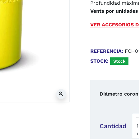
Profundidad máxim
Venta por unidades
VER ACCESORIOS D
REFERENCIA:
FCH0
STOCK:
Stock
Diámetro coron
zoom_in
Cantidad