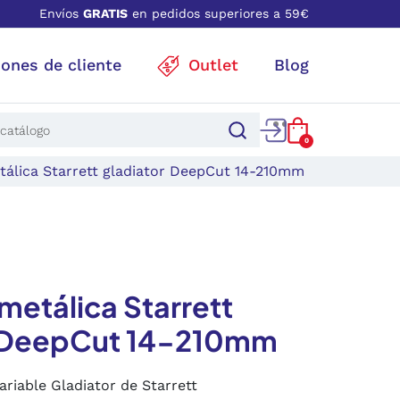
Envíos
GRATIS
en pedidos superiores a 59€
iones de cliente
Outlet
Blog
0
álica Starrett gladiator DeepCut 14-210mm
metálica Starrett
r DeepCut 14-210mm
ariable Gladiator de Starrett