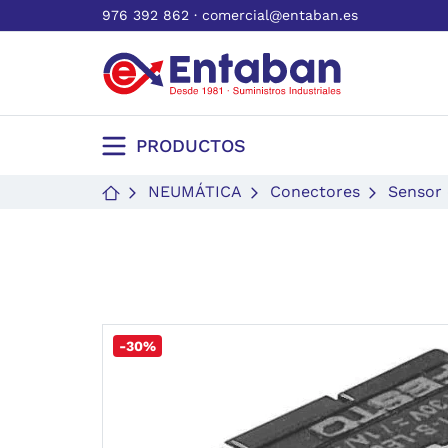
976 392 862
·
comercial@entaban.es
PRODUCTOS
NEUMÁTICA
Conectores
Sensor
-30%