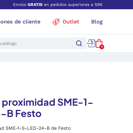
Envíos
GRATIS
en pedidos superiores a 59€
iones de cliente
Outlet
Blog
0
e proximidad SME-1-
-B Festo
ad SME-1-S-LED-24-B de Festo