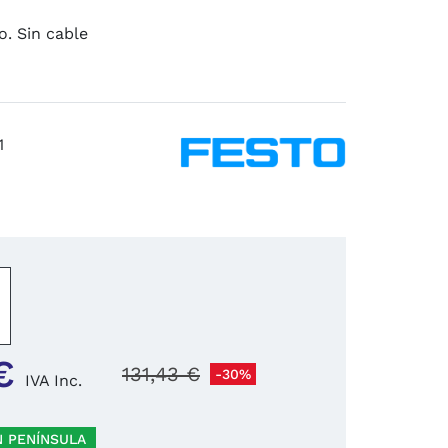
o. Sin cable
1
−
+
€
131,43 €
-30%
IVA Inc.
N PENÍNSULA