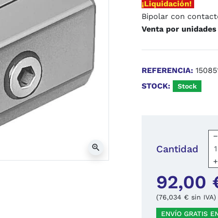
¡Liquidación!
Bipolar con contact
Venta por unidades
REFERENCIA:
15085
STOCK:
Stock
zoom_in
Cantidad
92,00 
(76,034 € sin IVA)
ENVÍO GRATIS E