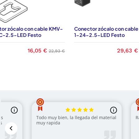
or zócalo con cable KMV-
Conector zócalo con cabl
C-2.5-LED Festo
1-24-2.5-LED Festo
16,05 €
29,63 €
Precio
Precio base
Precio
22,93 €