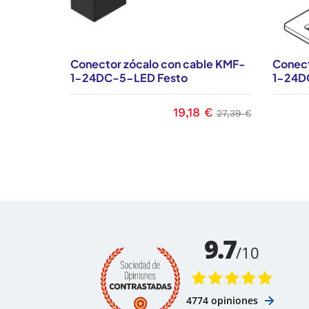
Conector zócalo con cable KMF-
Conect
1-24DC-5-LED Festo
1-24D
19,18 €
Precio
Precio base
27,39 €