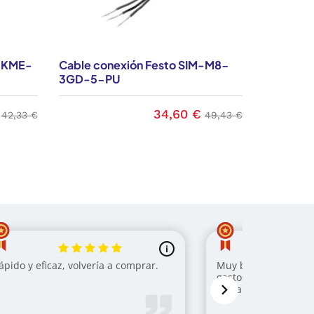
e KME-
Cable conexión Festo SIM-M8-
Cable de
3GD-5-PU
GD-2,5
34,60 €
Precio base
Precio
Precio base
42,33 €
49,43 €