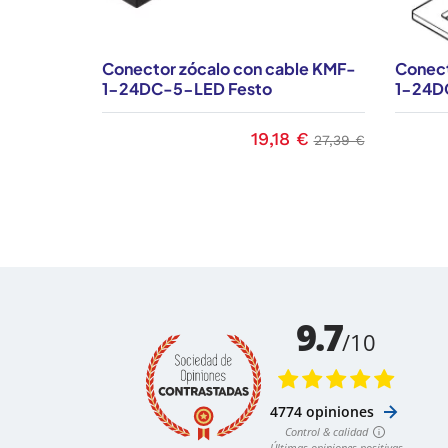
Conector zócalo con cable KMF-
Conect
1-24DC-5-LED Festo
1-24D
19,18 €
Precio
Precio base
27,39 €