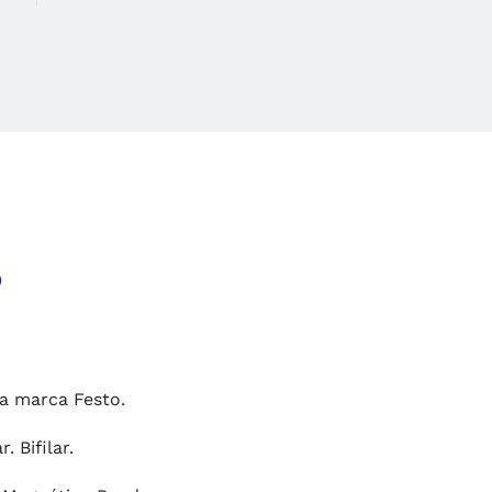
o
la marca Festo.
 Bifilar.