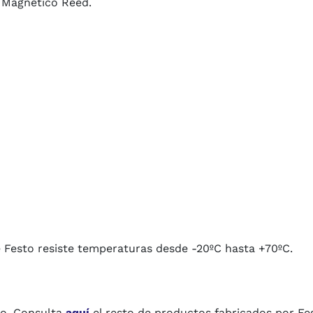
 Magnético Reed.
 Festo resiste temperaturas desde -20ºC hasta +70ºC.
to. Consulta
aquí
el resto de productos fabricados por Fe