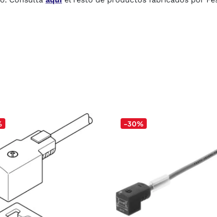
%
-30%