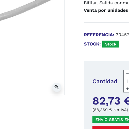
Bifilar. Salida conm
Venta por unidades
REFERENCIA:
3045
STOCK:
Stock
Cantidad
zoom_in
82,73 
(68,369 € sin IVA)
ENVÍO GRATIS E