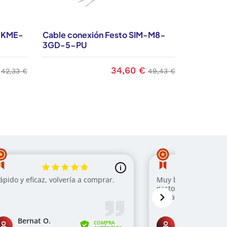
e KME-
Cable conexión Festo SIM-M8-
Cable de
3GD-5-PU
GD-2,5
34,60 €
Precio base
Precio
Precio base
42,33 €
49,43 €