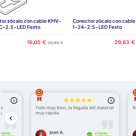
or zócalo con cable KMV-
Conector zócalo con cabl
C-2.5-LED Festo
1-24-2.5-LED Festo
16,05 €
29,63 €
Precio
Precio base
Precio
22,93 €