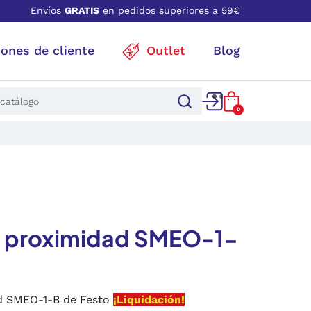
Envíos
GRATIS
en pedidos superiores a 59€
iones de cliente
Outlet
Blog
0
e proximidad SMEO-1-
d SMEO-1-B de Festo
¡Liquidación!