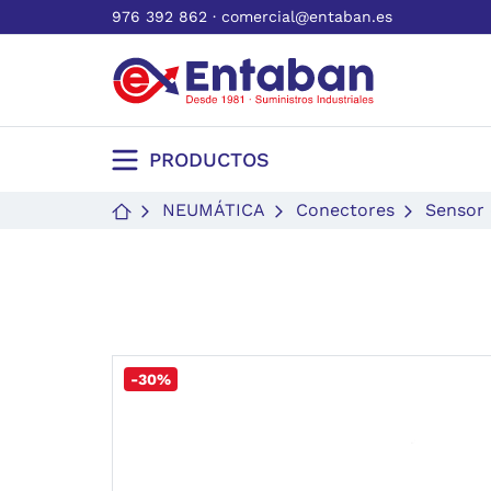
976 392 862
·
comercial@entaban.es
PRODUCTOS
NEUMÁTICA
Conectores
Sensor
-30%