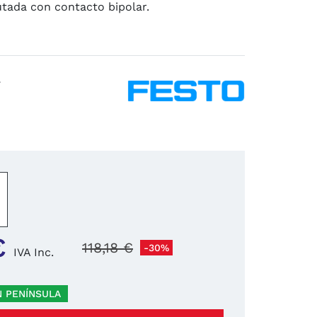
utada con contacto bipolar.
7
−
+
€
118,18 €
-30%
IVA Inc.
N PENÍNSULA