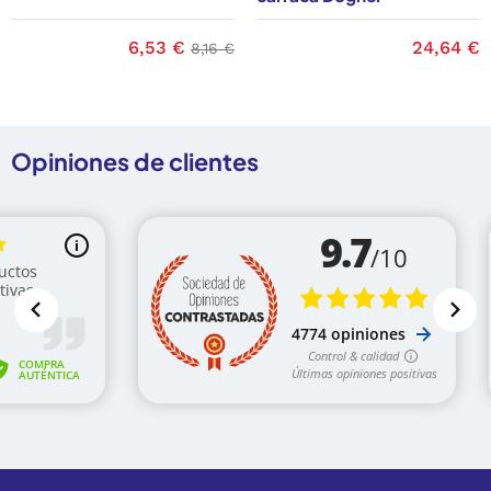
 base
Precio
6,53 €
Precio base
Precio
24,64 €
8,16 €
Opiniones de clientes