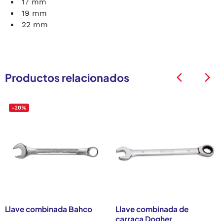
17 mm
19 mm
22 mm
Productos relacionados
arrow_back_ios
arrow_back_ios
-20%
Llave combinada Bahco
Llave combinada de
carraca Dogher