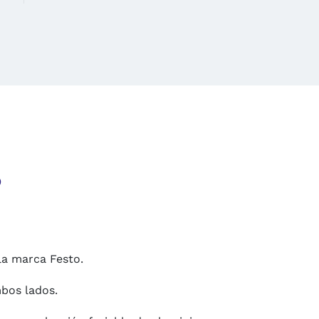
o
la marca Festo.
mbos lados.