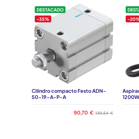
DESTACADO
DES
-35%
-20
Cilindro compacto Festo ADN-
Aspira
50-19-A-P-A
1200
90,70 €
Precio
Precio base
139,54 €