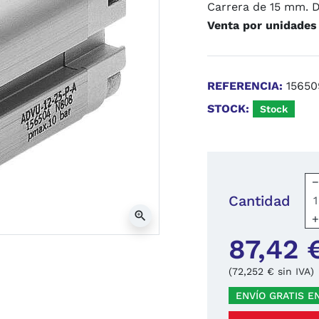
Carrera de 15 mm. 
Venta por unidades
REFERENCIA:
15650
STOCK:
Stock
Cantidad
zoom_in
87,42 
(72,252 € sin IVA)
ENVÍO GRATIS E