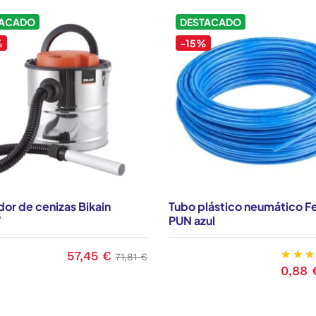
TACADO
DESTACADO
%
-15%
dor de cenizas Bikain
Tubo plástico neumático F
W
PUN azul
57,45 €
Precio
Precio base
71,81 €
0,88 
Precio