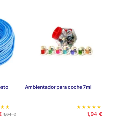
DESTA
-43%
esto
Ambientador para coche 7ml
Cilindro
80-40-
€
1,94 €
Precio base
Precio
1,04 €