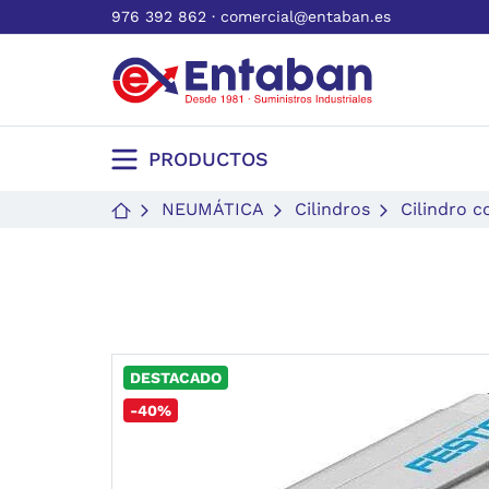
976 392 862
·
comercial@entaban.es
PRODUCTOS
NEUMÁTICA
Cilindros
Cilindro 
DESTACADO
-40%