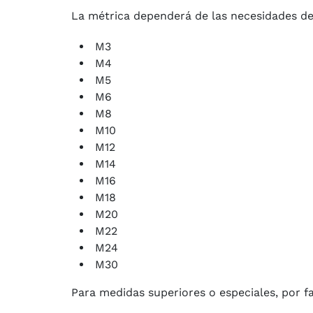
La métrica dependerá de las necesidades d
M3
M4
M5
M6
M8
M10
M12
M14
M16
M18
M20
M22
M24
M30
Para medidas superiores o especiales, por f