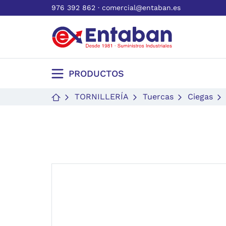
976 392 862
·
comercial@entaban.es
PRODUCTOS
TORNILLERÍA
Tuercas
Ciegas