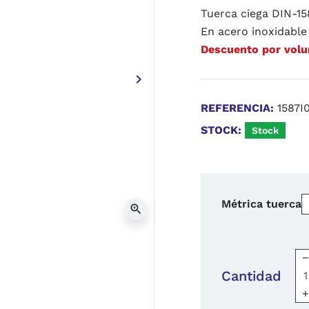
Tuerca ciega DIN-15
En acero inoxidable
Descuento por vol
keyboard_arrow_right
Siguiente
REFERENCIA:
1587I
STOCK:
Stock
Métrica tuerca
zoom_in
Cantidad