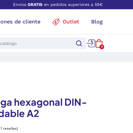
Envíos
GRATIS
en pedidos superiores a 59€
iones de cliente
Outlet
Blog
0
ega hexagonal DIN-
idable A2