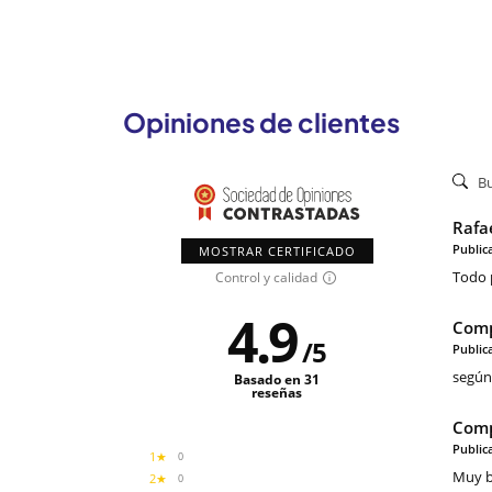
Opiniones de clientes
Rafae
Public
MOSTRAR CERTIFICADO
Todo 
Control y calidad
4.9
Comp
/
5
Public
según 
Basado en 31
reseñas
Comp
Public
1★
0
Muy b
2★
0