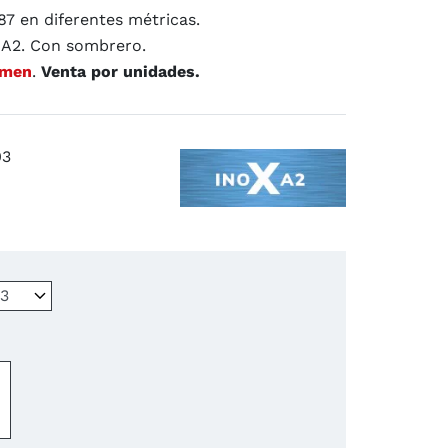
87 en diferentes métricas.
 A2. Con sombrero.
4.9
/
5
(31 reseñas)
umen
.
Venta por unidades.
03
−
+