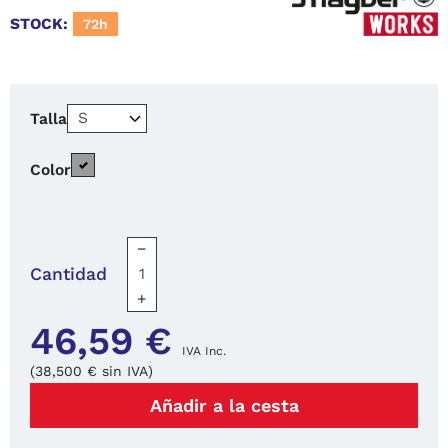
STOCK:
72h
Talla
Gris oscuro - negro
Azul marino - negro
Color
−
Cantidad
+
46,59 €
IVA Inc.
(38,500 € sin IVA)
Añadir a la cesta