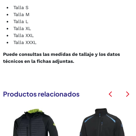
Talla S
Talla M
Talla L
Talla XL
Talla XXL
Talla XXXL
Puede consultas las medidas de tallaje y los datos
técnicos en la fichas adjuntas.
Productos relacionados
arrow_back_ios
arrow_back_ios