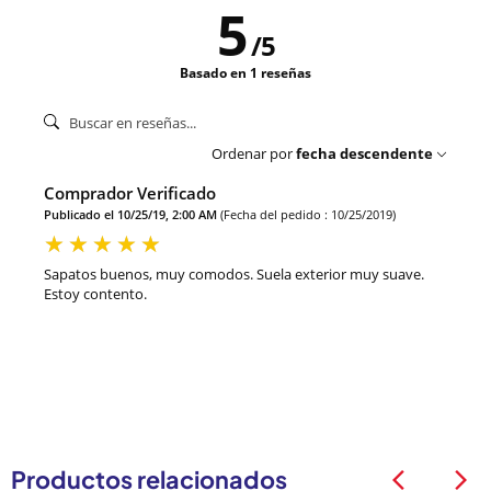
5
/
5
Basado en 1 reseñas
Ordenar por
fecha descendente
Comprador Verificado
Publicado el 10/25/19, 2:00 AM
(Fecha del pedido : 10/25/2019)
Sapatos buenos, muy comodos. Suela exterior muy suave.
Estoy contento.
Productos relacionados
arrow_back_ios
arrow_back_ios