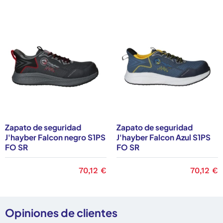
Zapato de seguridad
Zapato de seguridad
J'hayber Falcon negro S1PS
J'hayber Falcon Azul S1PS
FO SR
FO SR
Precio
70,12 €
Precio
70,12 €
Opiniones de clientes