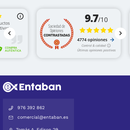
976 392 862
comercial@entaban.es
Tomás A. Edison 29