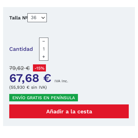
Talla Nº
−
Cantidad
+
79,62 €
-15%
67,68 €
IVA Inc.
(55,930 € sin IVA)
ENVÍO GRATIS EN PENÍNSULA
Añadir a la cesta