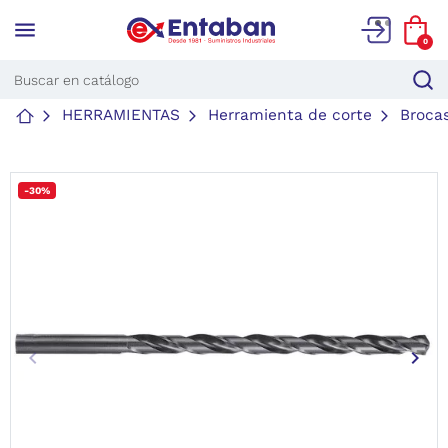
menu
0
HERRAMIENTAS
Herramienta de corte
Broca
-30%
keyboard_arrow_left
keyboard_arrow_right
Anterior
Sigu