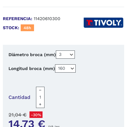
REFERENCIA:
11420610300
STOCK:
48h
Diámetro broca (mm)
Longitud broca (mm)
−
Cantidad
+
21,04 €
-30%
14,73 €
IVA Inc.