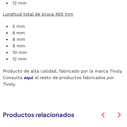
12 mm
Longitud total de broca 400 mm
5 mm
6 mm
8 mm
9 mm
10 mm
12 mm
Producto de alta calidad, fabricado por la marca Tivoly.
Consulta
aquí
el resto de productos fabricados por
Tivoly.
Productos relacionados
arrow_back_ios
arrow_back_ios