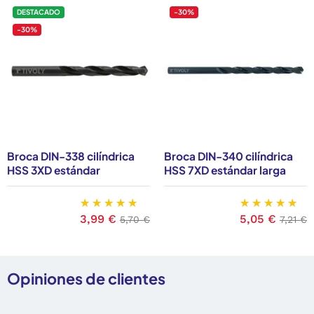
DESTACADO
-30%
-30%
Broca DIN-338 cilíndrica
Broca DIN-340 cilíndrica
HSS 3XD estándar
HSS 7XD estándar larga
Precio
3,99 €
Precio base
Precio
5,05 €
Precio
5,70 €
7,21 €
Opiniones de clientes