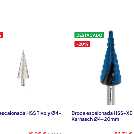
%
DESTACADO
-20%
escalonada HSS Tivoly Ø4-
Broca escalonada HSS-XE
Karnasch Ø4-20mm
16,25 €
56,71 €
Precio
Precio base
Precio