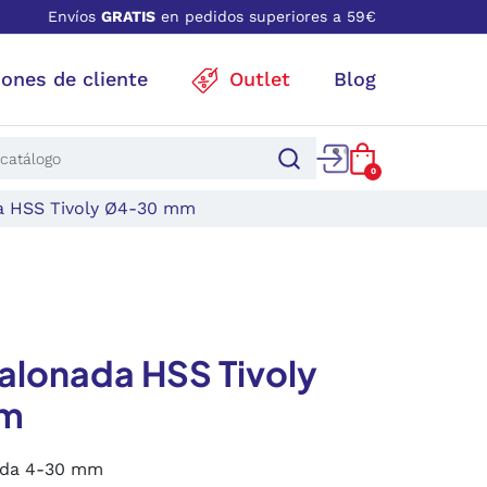
Envíos
GRATIS
en pedidos superiores a 59€
iones de cliente
Outlet
Blog
0
a HSS Tivoly Ø4-30 mm
alonada HSS Tivoly
m
ada 4-30 mm