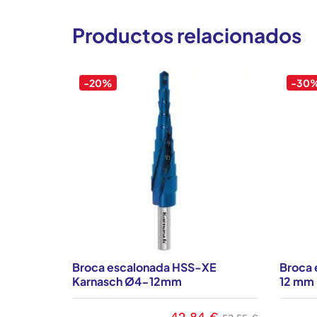
Productos relacionados
-20%
-30
Broca escalonada HSS-XE
Broca 
Karnasch Ø4-12mm
12 mm
42,84 €
Precio
Precio base