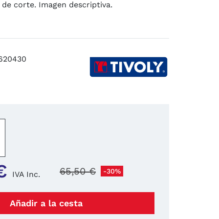
 de corte. Imagen descriptiva.
620430
−
+
€
65,50 €
-30%
IVA Inc.
Añadir a la cesta