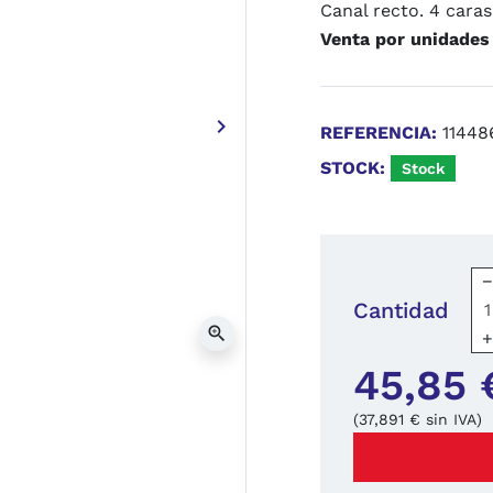
Canal recto. 4 caras
Venta por unidades
keyboard_arrow_right
REFERENCIA:
11448
Siguiente
STOCK:
Stock
Cantidad
zoom_in
45,85 
(37,891 € sin IVA)