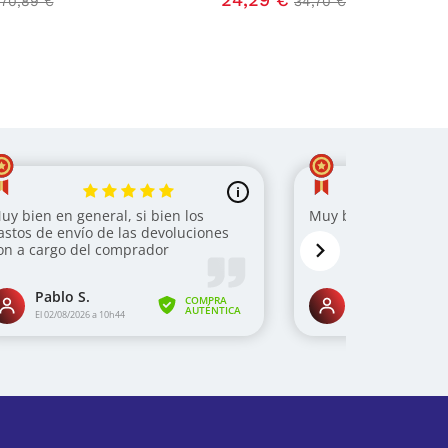
70,89 €
34,70 €