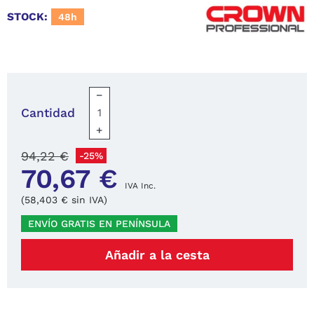
STOCK:
48h
−
Cantidad
+
94,22 €
-25%
70,67 €
IVA Inc.
(58,403 € sin IVA)
ENVÍO GRATIS EN PENÍNSULA
Añadir a la cesta