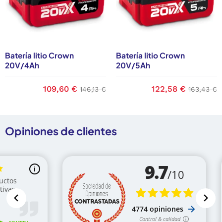
Batería litio Crown
Batería litio Crown
20V/4Ah
20V/5Ah
ase
Precio
109,60 €
Precio base
Precio
122,58 €
Precio b
146,13 €
163,43 €
Opiniones de clientes