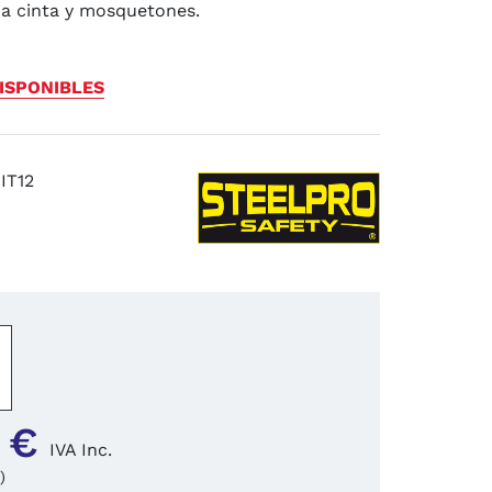
da cinta y mosquetones.
ISPONIBLES
IT12
−
+
 €
IVA Inc.
)