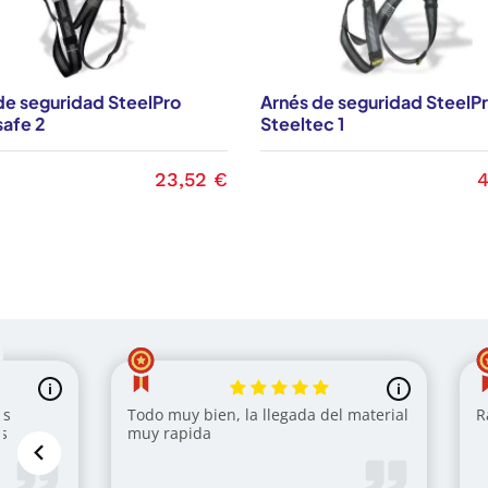
de seguridad SteelPro
Arnés de seguridad SteelP
safe 2
Steeltec 1
23,52 €
4
Precio
P