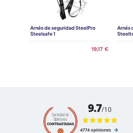
Arnés de seguridad SteelPro
Arnés 
Steelsafe 1
Steelt
19,17 €
Precio