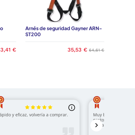
ro
Arnés de seguridad Gayner ARN-
Arnés de
ST200
ST400
3,41 €
35,53 €
recio
Precio
Precio base
64,61 €