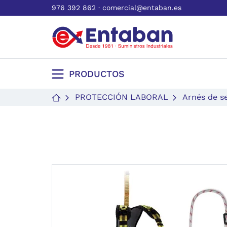
976 392 862
·
comercial@entaban.es
PRODUCTOS
PROTECCIÓN LABORAL
Arnés de s