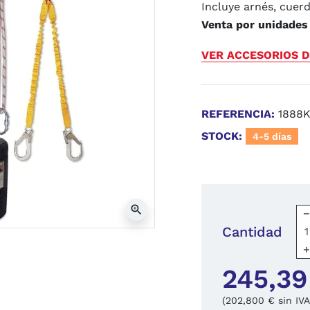
Incluye arnés, cuer
Venta por unidades
VER ACCESORIOS D
REFERENCIA:
1888K
STOCK:
4-5 días
zoom_in
Cantidad
245,39
(202,800 € sin IVA