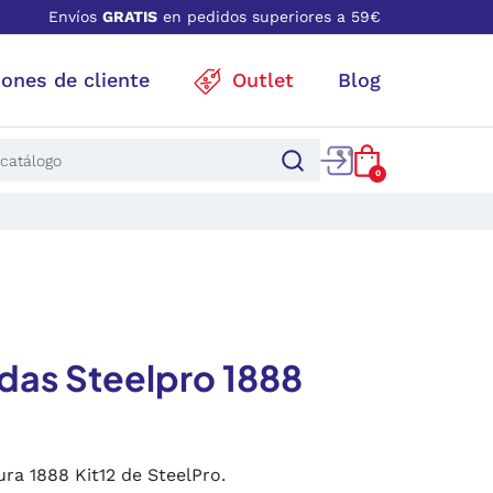
Envíos
GRATIS
en pedidos superiores a 59€
iones de cliente
Outlet
Blog
0
ídas Steelpro 1888
ura 1888 Kit12 de SteelPro.