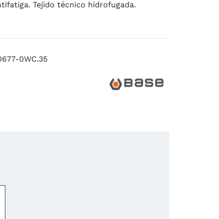
ntifatiga. Tejido técnico hidrofugada.
0677-0WC.35
−
+