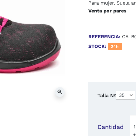
Para mujer
. Suela a
Venta por pares
REFERENCIA:
CA-B
STOCK:
24h
zoom_in
Talla Nº
Cantidad