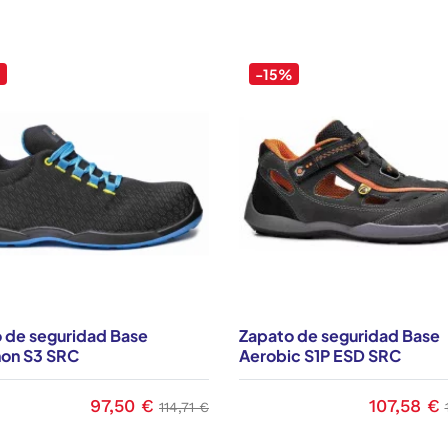
%
-15%
 de seguridad Base
Zapato de seguridad Base
on S3 SRC
Aerobic S1P ESD SRC
97,50 €
107,58 €
Precio
Precio base
Precio
114,71 €