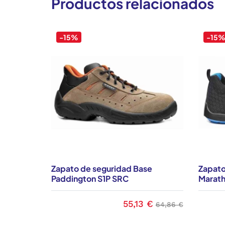
Productos relacionados
-15%
-15
Zapato de seguridad Base
Zapato
Paddington S1P SRC
Marath
55,13 €
Precio
Precio base
64,86 €