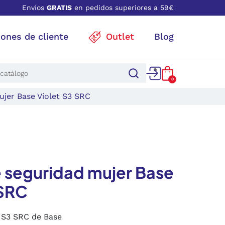
Envíos
GRATIS
en pedidos superiores a 59€
iones de cliente
Outlet
Blog
0
jer Base Violet S3 SRC
 seguridad mujer Base
 SRC
 S3 SRC de Base