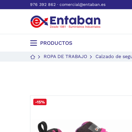
976 392 862
·
comercial@entaban.es
PRODUCTOS
ROPA DE TRABAJO
Calzado de seg
-15%