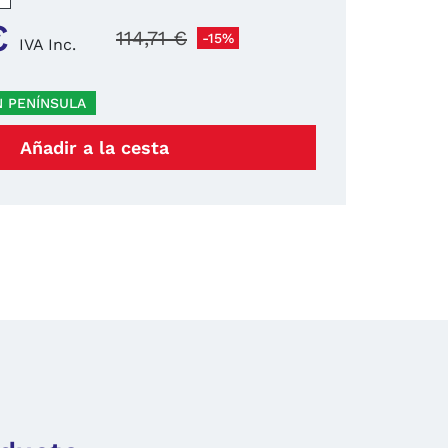
€
114,71 €
-15%
IVA Inc.
N PENÍNSULA
Añadir a la cesta